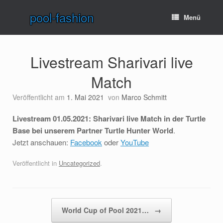
Zum
pool-fashion
Inhalt
Menü
springen
Livestream Sharivari live
Match
Veröffentlicht am
1. Mai 2021
von
Marco Schmitt
Livestream 01.05.2021: Sharivari live Match in der Turtle
Base bei unserem Partner Turtle Hunter World
.
Jetzt anschauen:
Facebook
oder
YouTube
Veröffentlicht in
Uncategorized
.
Beitragsnavigation
World Cup of Pool 2021…
→