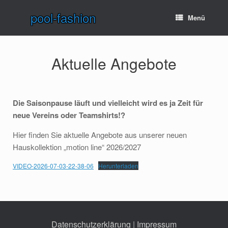
Zum
pool-fashion
Inhalt
Menü
springen
Aktuelle Angebote
Die Saisonpause läuft und vielleicht wird es ja Zeit für
neue Vereins oder Teamshirts!?
Hier finden Sie aktuelle Angebote aus unserer neuen
Hauskollektion „motion line“ 2026/2027
VIDEO-2026-07-03-22-38-06
Herunterladen
Datenschutzerklärung
 | 
Impressum