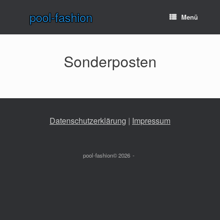
Zum
pool-fashion
Inhalt
Menü
springen
Sonderposten
Datenschutzerklärung
 | 
Impressum
pool-fashion© 2026